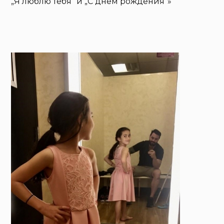
„Я люблю тебя“ и „С днем рождения“»