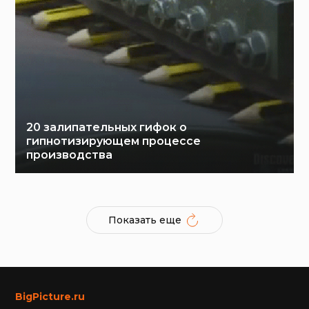
20 залипательных гифок о
гипнотизирующем процессе
производства
Показать еще
BigPicture.ru