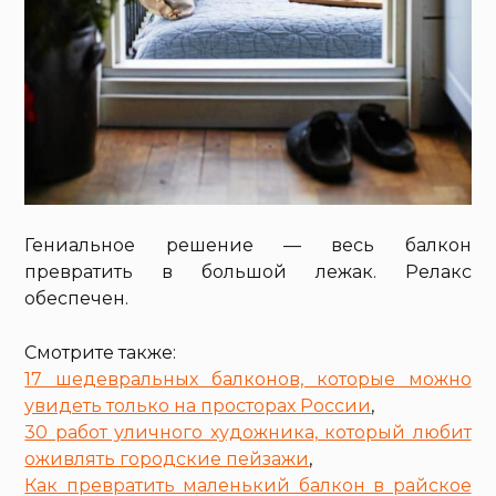
Гениальное решение — весь балкон
превратить в большой лежак. Релакс
обеспечен.
Смотрите также:
17 шедевральных балконов, которые можно
увидеть только на просторах России
,
30 работ уличного художника, который любит
оживлять городские пейзажи
,
Как превратить маленький балкон в райское