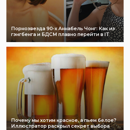
Порнозвезда 90-х Аннабель Чонг: Как из
гэнгбенга и БДСМ плавно перейти в IT
Почему мы хотим красное, а пьем белое?
Иллюстратор раскрыл секрет выбора