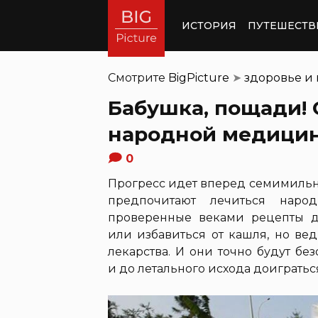
ИСТОРИЯ
ПУТЕШЕСТВ
Смотрите
BigPicture
➤
здоровье и
Бабушка, пощади!
народной медици
0
Прогресс идет вперед семимильн
предпочитают лечиться народ
проверенные веками рецепты д
или избавиться от кашля, но ве
лекарства. И они точно будут б
и до летального исхода доигратьс