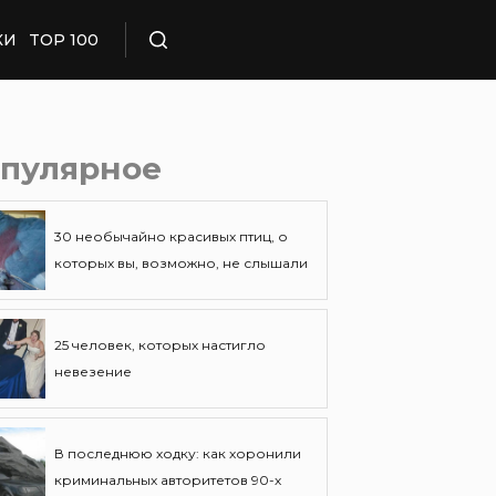
КИ
TOP 100
Поиск
пулярное
30 необычайно красивых птиц, о
которых вы, возможно, не слышали
25 человек, которых настигло
невезение
В последнюю ходку: как хоронили
криминальных авторитетов 90-х