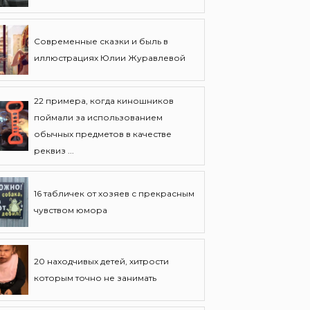
Современные сказки и быль в
иллюстрациях Юлии Журавлевой
22 примера, когда киношников
поймали за использованием
обычных предметов в качестве
реквиз ...
16 табличек от хозяев с прекрасным
чувством юмора
20 находчивых детей, хитрости
которым точно не занимать